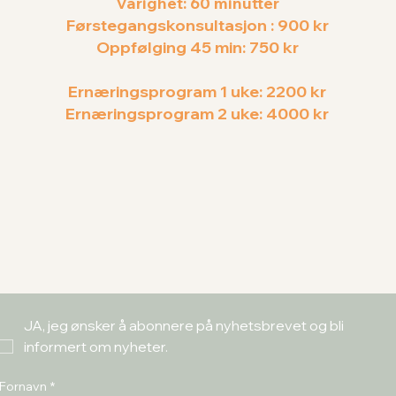
Varighet: 60 minutter
Førstegangskonsultasjon : 900 kr
Oppfølging 45 min: 750 kr
Ernæringsprogram 1 uke: 2200 kr
Ernæringsprogram 2 uke: 4000 kr
JA, jeg ønsker å abonnere på nyhetsbrevet og bli 
informert om nyheter.
Fornavn
*