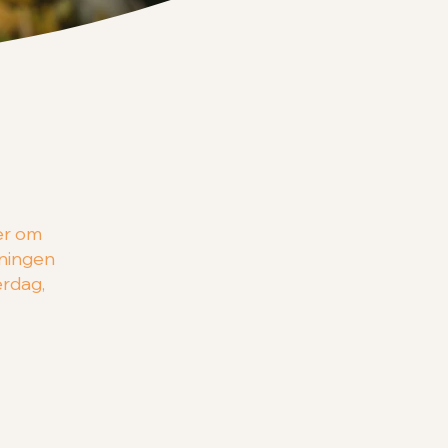
g
er om
dningen
erdag,