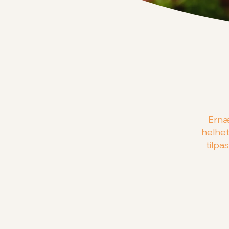
Ernæ
helhet
tilpa