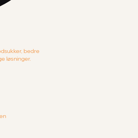
lodsukker, bedre
ge løsninger.
gen