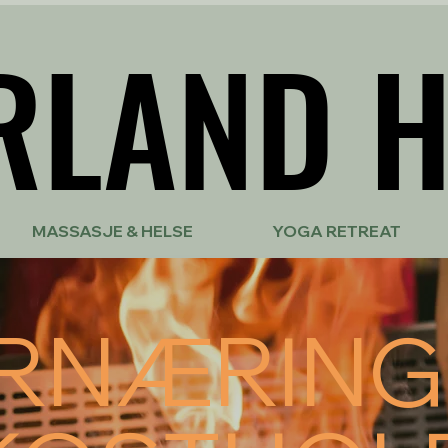
RLAND H
RLAND H
MASSASJE & HELSE
YOGA RETREAT
RNÆRING