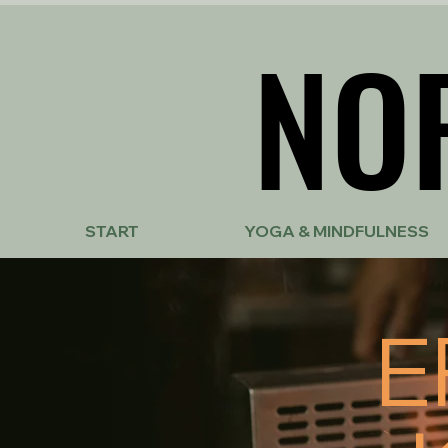
NO
NO
START
YOGA & MINDFULNESS
E