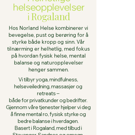
helseopplevelser
Rogaland
i
Hos Norland Helse kombinerer vi
bevegelse, pust og berøring for å
styrke både kropp og sinn. Vår
tilnærming er helhetlig, med fokus
på hvordan fysisk helse, mental
balanse og naturopplevelser
henger sammen.​​
​​Vi tilbyr yoga, mindfulness,
helseveiledning, massasjer og
retreats –
både for privatkunder og bedrifter.
Gjennom våre tjenester hjelper vi deg
å finne mental ro, fysisk styrke og
bedre balanse i hverdagen.
Basert i Rogaland, med tilbud i
Stavanger, Sandnes og omegn,