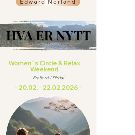
Edward Norland
HVA ER NYTT
HVA ER NYTT
Women´s Circle & Relax
Weekend
Frafjord / Dirdal
-
20.02. - 22.02.2026
-