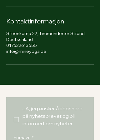
Kontaktinformasjon
Steenkamp 22, Timmendorfer Strand,
Deutschland
017622613655
info@mineyoga.de
JA, jeg ønsker å abonnere 
på nyhetsbrevet og bli 
informert om nyheter.
Fornavn
*