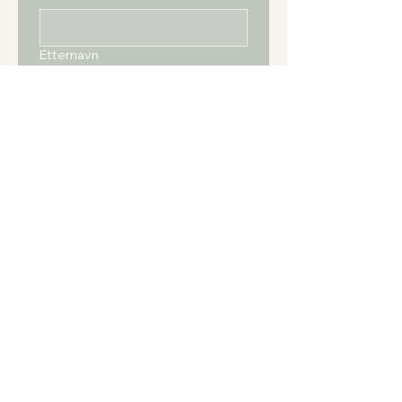
Etternavn
E-Post
*
Send inn
Jasmin Norland
+47 966 688 74